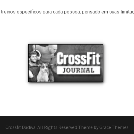
treinos específicos para cada pessoa, pensado em suas limita
Crossfit Dadiva. All Rights Reserved Theme by Grace Themes