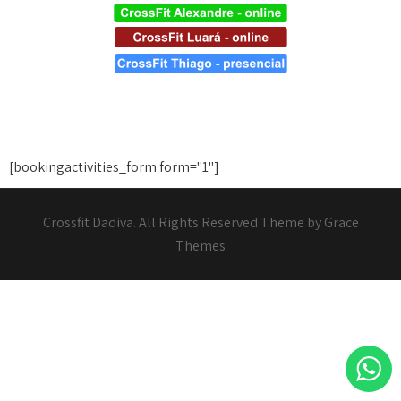
[bookingactivities_form form="1"]
Crossfit Dadiva. All Rights Reserved Theme by Grace
Themes