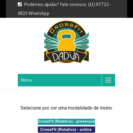
Podemos ajudar? Fale conosco: (11) 97722-
0825 WhatsApp
Crossfit Dadiva
Você pode mais do que imagina!
Menu
Selecione por cor uma modalidade de treino: